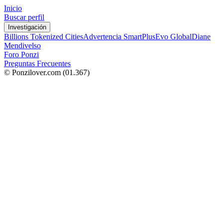
Inicio
Buscar perfil
Investigación
Billions Tokenized Cities
Advertencia SmartPlus
Evo Global
Diane
Mendivelso
Foro Ponzi
Preguntas Frecuentes
© Ponzilover.com
(01.367)