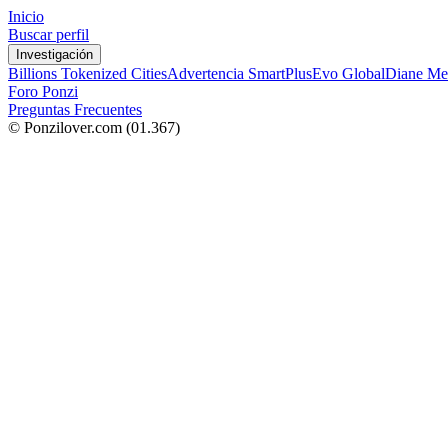
Inicio
Buscar perfil
Investigación
Billions Tokenized Cities
Advertencia SmartPlus
Evo Global
Diane Me
Foro Ponzi
Preguntas Frecuentes
© Ponzilover.com
(01.367)