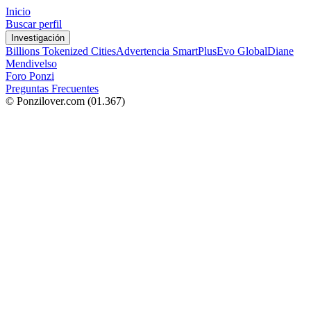
Inicio
Buscar perfil
Investigación
Billions Tokenized Cities
Advertencia SmartPlus
Evo Global
Diane
Mendivelso
Foro Ponzi
Preguntas Frecuentes
© Ponzilover.com
(01.367)