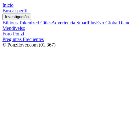
Inicio
Buscar perfil
Investigación
Billions Tokenized Cities
Advertencia SmartPlus
Evo Global
Diane
Mendivelso
Foro Ponzi
Preguntas Frecuentes
© Ponzilover.com
(01.367)