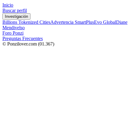
Inicio
Buscar perfil
Investigación
Billions Tokenized Cities
Advertencia SmartPlus
Evo Global
Diane
Mendivelso
Foro Ponzi
Preguntas Frecuentes
© Ponzilover.com
(01.367)