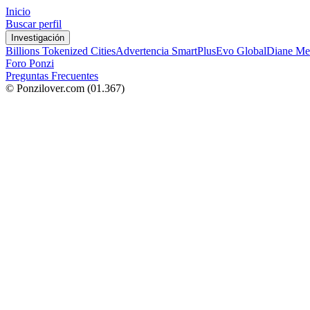
Inicio
Buscar perfil
Investigación
Billions Tokenized Cities
Advertencia SmartPlus
Evo Global
Diane Me
Foro Ponzi
Preguntas Frecuentes
© Ponzilover.com
(01.367)