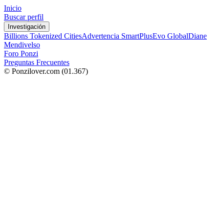
Inicio
Buscar perfil
Investigación
Billions Tokenized Cities
Advertencia SmartPlus
Evo Global
Diane
Mendivelso
Foro Ponzi
Preguntas Frecuentes
© Ponzilover.com
(01.367)