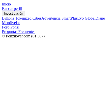
Inicio
Buscar perfil
Investigación
Billions Tokenized Cities
Advertencia SmartPlus
Evo Global
Diane
Mendivelso
Foro Ponzi
Preguntas Frecuentes
© Ponzilover.com
(01.367)