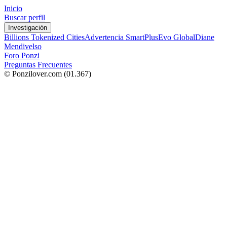
Inicio
Buscar perfil
Investigación
Billions Tokenized Cities
Advertencia SmartPlus
Evo Global
Diane
Mendivelso
Foro Ponzi
Preguntas Frecuentes
© Ponzilover.com
(01.367)