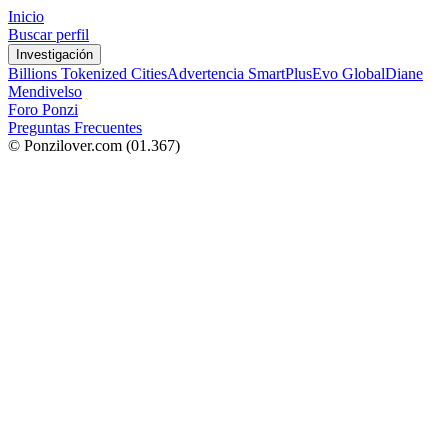
Inicio
Buscar perfil
Investigación
Billions Tokenized Cities
Advertencia SmartPlus
Evo Global
Diane
Mendivelso
Foro Ponzi
Preguntas Frecuentes
© Ponzilover.com
(01.367)