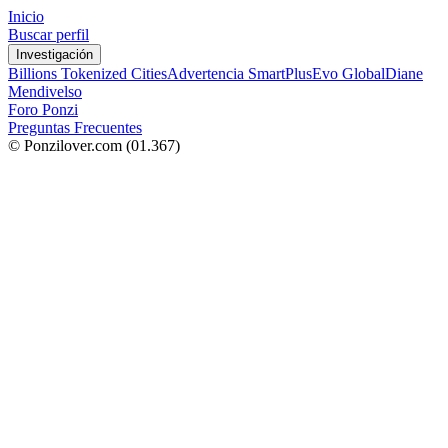
Inicio
Buscar perfil
Investigación
Billions Tokenized Cities
Advertencia SmartPlus
Evo Global
Diane
Mendivelso
Foro Ponzi
Preguntas Frecuentes
© Ponzilover.com
(01.367)