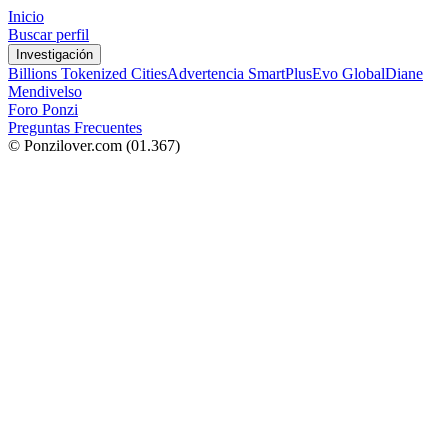
Inicio
Buscar perfil
Investigación
Billions Tokenized Cities
Advertencia SmartPlus
Evo Global
Diane
Mendivelso
Foro Ponzi
Preguntas Frecuentes
© Ponzilover.com
(01.367)