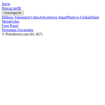
Inicio
Buscar perfil
Investigación
Billions Tokenized Cities
Advertencia SmartPlus
Evo Global
Diane
Mendivelso
Foro Ponzi
Preguntas Frecuentes
© Ponzilover.com
(01.367)