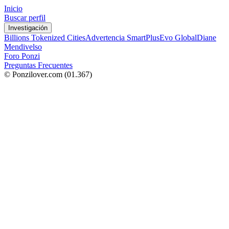
Inicio
Buscar perfil
Investigación
Billions Tokenized Cities
Advertencia SmartPlus
Evo Global
Diane
Mendivelso
Foro Ponzi
Preguntas Frecuentes
© Ponzilover.com
(01.367)