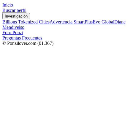
Inicio
Buscar perfil
Investigación
Billions Tokenized Cities
Advertencia SmartPlus
Evo Global
Diane
Mendivelso
Foro Ponzi
Preguntas Frecuentes
© Ponzilover.com
(01.367)