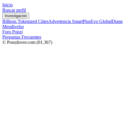
Inicio
Buscar perfil
Investigación
Billions Tokenized Cities
Advertencia SmartPlus
Evo Global
Diane
Mendivelso
Foro Ponzi
Preguntas Frecuentes
© Ponzilover.com
(01.367)