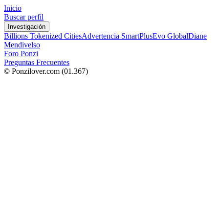
Inicio
Buscar perfil
Investigación
Billions Tokenized Cities
Advertencia SmartPlus
Evo Global
Diane
Mendivelso
Foro Ponzi
Preguntas Frecuentes
© Ponzilover.com
(01.367)