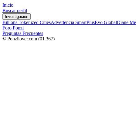
Inicio
Buscar perfil
Investigación
Billions Tokenized Cities
Advertencia SmartPlus
Evo Global
Diane Me
Foro Ponzi
Preguntas Frecuentes
© Ponzilover.com
(01.367)