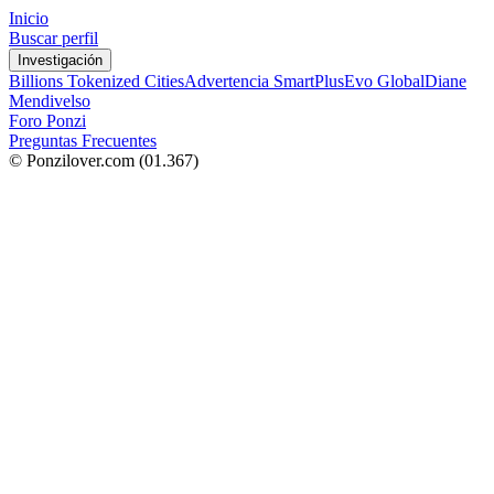
Inicio
Buscar perfil
Investigación
Billions Tokenized Cities
Advertencia SmartPlus
Evo Global
Diane
Mendivelso
Foro Ponzi
Preguntas Frecuentes
© Ponzilover.com
(01.367)