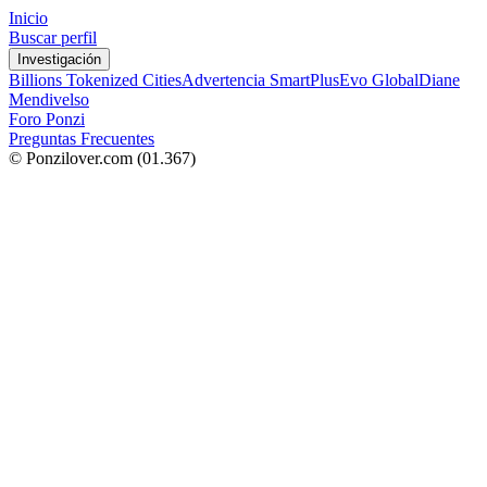
Inicio
Buscar perfil
Investigación
Billions Tokenized Cities
Advertencia SmartPlus
Evo Global
Diane
Mendivelso
Foro Ponzi
Preguntas Frecuentes
© Ponzilover.com
(01.367)