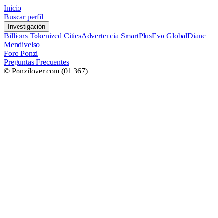
Inicio
Buscar perfil
Investigación
Billions Tokenized Cities
Advertencia SmartPlus
Evo Global
Diane
Mendivelso
Foro Ponzi
Preguntas Frecuentes
© Ponzilover.com
(01.367)