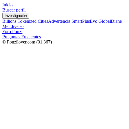
Inicio
Buscar perfil
Investigación
Billions Tokenized Cities
Advertencia SmartPlus
Evo Global
Diane
Mendivelso
Foro Ponzi
Preguntas Frecuentes
© Ponzilover.com
(01.367)