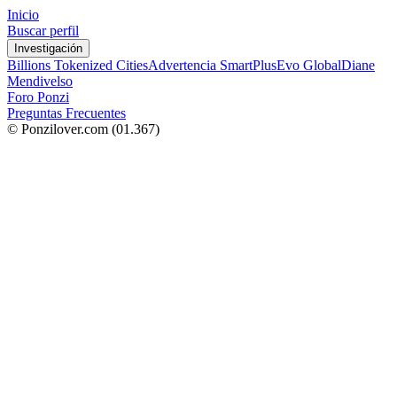
Inicio
Buscar perfil
Investigación
Billions Tokenized Cities
Advertencia SmartPlus
Evo Global
Diane
Mendivelso
Foro Ponzi
Preguntas Frecuentes
© Ponzilover.com
(01.367)