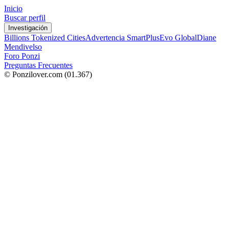
Inicio
Buscar perfil
Investigación
Billions Tokenized Cities
Advertencia SmartPlus
Evo Global
Diane
Mendivelso
Foro Ponzi
Preguntas Frecuentes
© Ponzilover.com
(01.367)