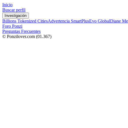
Inicio
Buscar perfil
Investigación
Billions Tokenized Cities
Advertencia SmartPlus
Evo Global
Diane Me
Foro Ponzi
Preguntas Frecuentes
© Ponzilover.com
(01.367)