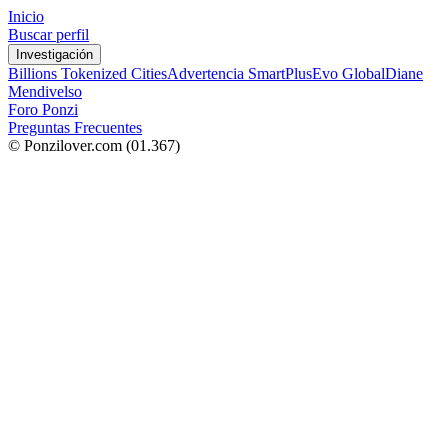
Inicio
Buscar perfil
Investigación
Billions Tokenized Cities
Advertencia SmartPlus
Evo Global
Diane
Mendivelso
Foro Ponzi
Preguntas Frecuentes
© Ponzilover.com
(01.367)