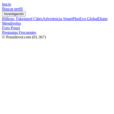
Inicio
Buscar perfil
Investigación
Billions Tokenized Cities
Advertencia SmartPlus
Evo Global
Diane
Mendivelso
Foro Ponzi
Preguntas Frecuentes
© Ponzilover.com
(01.367)