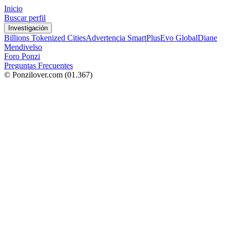
Inicio
Buscar perfil
Investigación
Billions Tokenized Cities
Advertencia SmartPlus
Evo Global
Diane
Mendivelso
Foro Ponzi
Preguntas Frecuentes
© Ponzilover.com
(01.367)