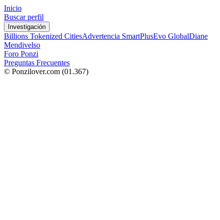
Inicio
Buscar perfil
Investigación
Billions Tokenized Cities
Advertencia SmartPlus
Evo Global
Diane
Mendivelso
Foro Ponzi
Preguntas Frecuentes
© Ponzilover.com
(01.367)