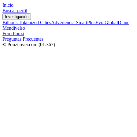
Inicio
Buscar perfil
Investigación
Billions Tokenized Cities
Advertencia SmartPlus
Evo Global
Diane
Mendivelso
Foro Ponzi
Preguntas Frecuentes
© Ponzilover.com
(01.367)