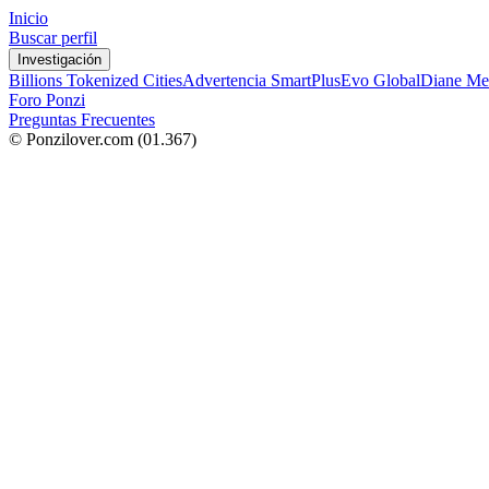
Inicio
Buscar perfil
Investigación
Billions Tokenized Cities
Advertencia SmartPlus
Evo Global
Diane Me
Foro Ponzi
Preguntas Frecuentes
© Ponzilover.com
(01.367)