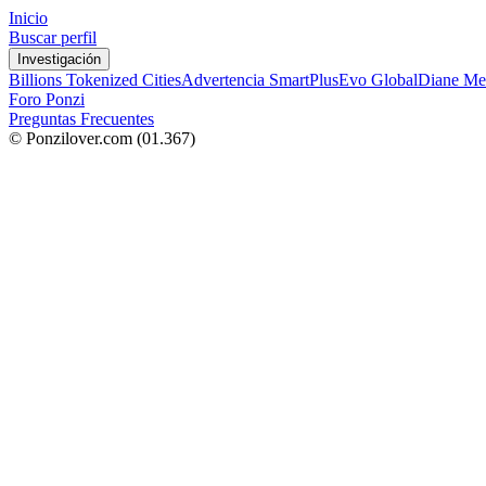
Inicio
Buscar perfil
Investigación
Billions Tokenized Cities
Advertencia SmartPlus
Evo Global
Diane Me
Foro Ponzi
Preguntas Frecuentes
© Ponzilover.com
(01.367)