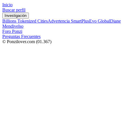
Inicio
Buscar perfil
Investigación
Billions Tokenized Cities
Advertencia SmartPlus
Evo Global
Diane
Mendivelso
Foro Ponzi
Preguntas Frecuentes
© Ponzilover.com
(01.367)