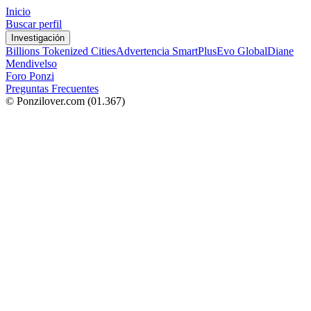
Inicio
Buscar perfil
Investigación
Billions Tokenized Cities
Advertencia SmartPlus
Evo Global
Diane
Mendivelso
Foro Ponzi
Preguntas Frecuentes
© Ponzilover.com
(01.367)