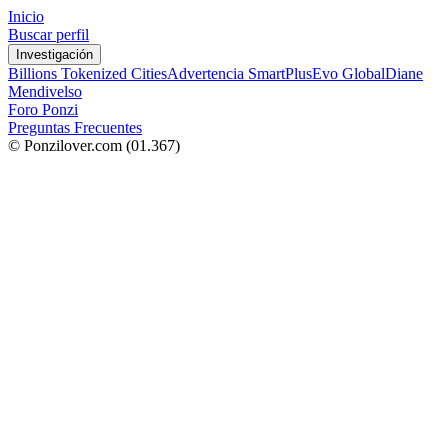
Inicio
Buscar perfil
Investigación
Billions Tokenized Cities
Advertencia SmartPlus
Evo Global
Diane
Mendivelso
Foro Ponzi
Preguntas Frecuentes
© Ponzilover.com
(01.367)