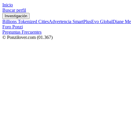
Inicio
Buscar perfil
Investigación
Billions Tokenized Cities
Advertencia SmartPlus
Evo Global
Diane Me
Foro Ponzi
Preguntas Frecuentes
© Ponzilover.com
(01.367)