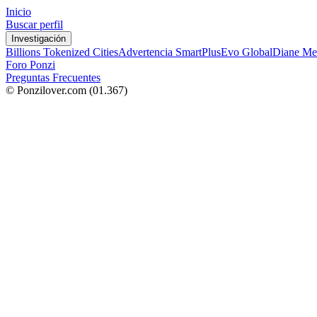
Inicio
Buscar perfil
Investigación
Billions Tokenized Cities
Advertencia SmartPlus
Evo Global
Diane Me
Foro Ponzi
Preguntas Frecuentes
© Ponzilover.com
(01.367)