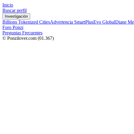
Inicio
Buscar perfil
Investigación
Billions Tokenized Cities
Advertencia SmartPlus
Evo Global
Diane Me
Foro Ponzi
Preguntas Frecuentes
© Ponzilover.com
(01.367)