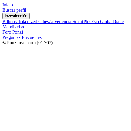
Inicio
Buscar perfil
Investigación
Billions Tokenized Cities
Advertencia SmartPlus
Evo Global
Diane
Mendivelso
Foro Ponzi
Preguntas Frecuentes
© Ponzilover.com
(01.367)