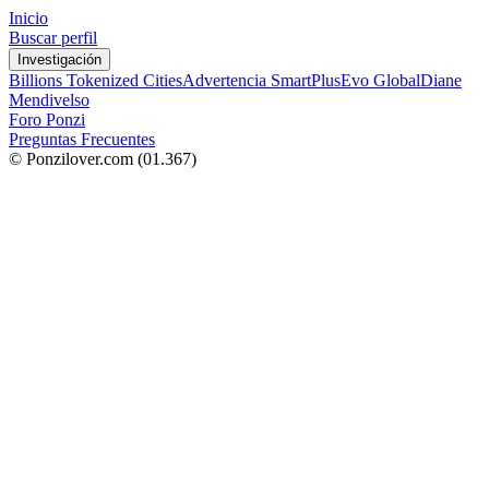
Inicio
Buscar perfil
Investigación
Billions Tokenized Cities
Advertencia SmartPlus
Evo Global
Diane
Mendivelso
Foro Ponzi
Preguntas Frecuentes
© Ponzilover.com
(01.367)