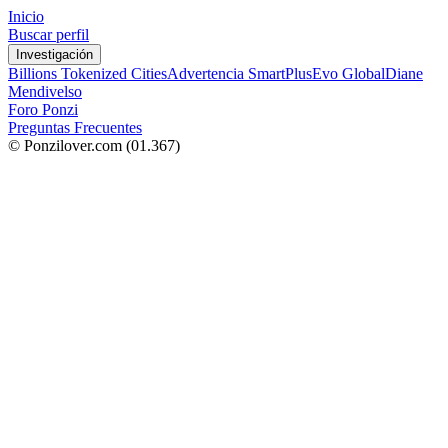
Inicio
Buscar perfil
Investigación
Billions Tokenized Cities
Advertencia SmartPlus
Evo Global
Diane
Mendivelso
Foro Ponzi
Preguntas Frecuentes
© Ponzilover.com
(01.367)