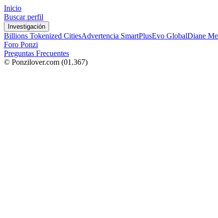
Inicio
Buscar perfil
Investigación
Billions Tokenized Cities
Advertencia SmartPlus
Evo Global
Diane Me
Foro Ponzi
Preguntas Frecuentes
© Ponzilover.com
(01.367)