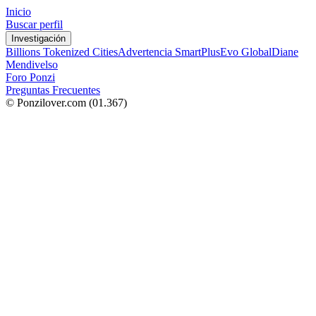
Inicio
Buscar perfil
Investigación
Billions Tokenized Cities
Advertencia SmartPlus
Evo Global
Diane
Mendivelso
Foro Ponzi
Preguntas Frecuentes
© Ponzilover.com
(01.367)