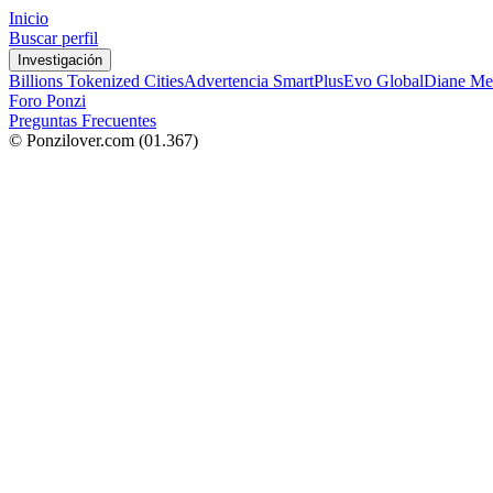
Inicio
Buscar perfil
Investigación
Billions Tokenized Cities
Advertencia SmartPlus
Evo Global
Diane Me
Foro Ponzi
Preguntas Frecuentes
© Ponzilover.com
(01.367)