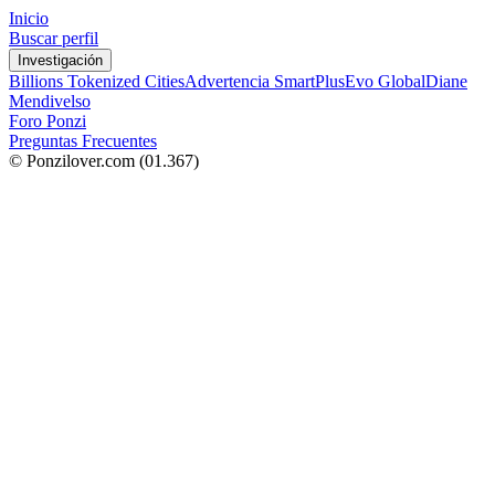
Inicio
Buscar perfil
Investigación
Billions Tokenized Cities
Advertencia SmartPlus
Evo Global
Diane
Mendivelso
Foro Ponzi
Preguntas Frecuentes
© Ponzilover.com
(01.367)