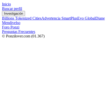
Inicio
Buscar perfil
Investigación
Billions Tokenized Cities
Advertencia SmartPlus
Evo Global
Diane
Mendivelso
Foro Ponzi
Preguntas Frecuentes
© Ponzilover.com
(01.367)