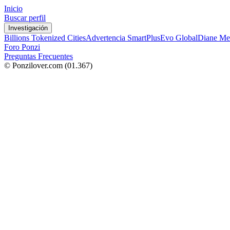
Inicio
Buscar perfil
Investigación
Billions Tokenized Cities
Advertencia SmartPlus
Evo Global
Diane Me
Foro Ponzi
Preguntas Frecuentes
© Ponzilover.com
(01.367)