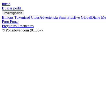
Inicio
Buscar perfil
Investigación
Billions Tokenized Cities
Advertencia SmartPlus
Evo Global
Diane Me
Foro Ponzi
Preguntas Frecuentes
© Ponzilover.com
(01.367)