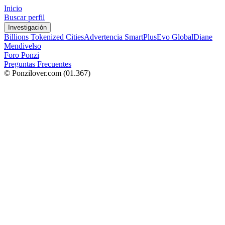
Inicio
Buscar perfil
Investigación
Billions Tokenized Cities
Advertencia SmartPlus
Evo Global
Diane
Mendivelso
Foro Ponzi
Preguntas Frecuentes
© Ponzilover.com
(01.367)