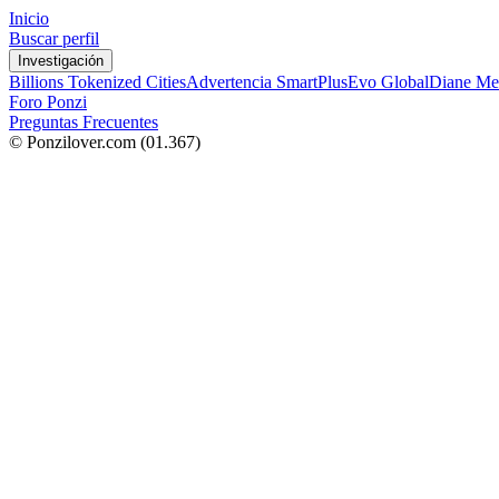
Inicio
Buscar perfil
Investigación
Billions Tokenized Cities
Advertencia SmartPlus
Evo Global
Diane Me
Foro Ponzi
Preguntas Frecuentes
© Ponzilover.com
(01.367)